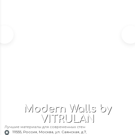
SYSTEXX Montagemesser (монтажный нож для
работы с обоями)
В наличии
1 387,95
₽
БЫСТРЫЙ ЗАКАЗ
Modern Walls by
VITRULAN
Лучшие материалы для современных стен
111555
,
Россия
,
Москва
,
ул. Саянская, д.7
,